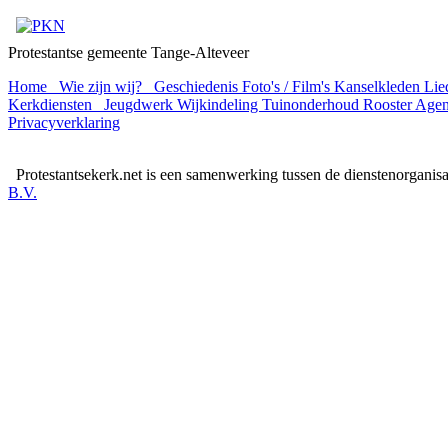
Protestantse gemeente Tange-Alteveer
Home
Wie zijn wij?
Geschiedenis
Foto's / Film's
Kanselkleden
Lie
Kerkdiensten
Jeugdwerk
Wijkindeling
Tuinonderhoud Rooster
Age
Privacyverklaring
Protestantsekerk.net is een samenwerking tussen de dienstenorganis
B.V.