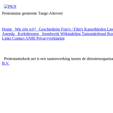
Protestantse gemeente Tange-Alteveer
Home
Wie zijn wij?
Geschiedenis
Foto's / Film's
Kanselkleden
Lie
Agenda
Kerkdiensten
Jeugdwerk
Wijkindeling
Tuinonderhoud Roo
Links
Contact
ANBI
Privacyverklaring
Protestantsekerk.net is een samenwerking tussen de dienstenorganis
B.V.