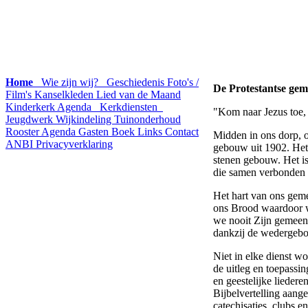
Home
Wie zijn wij?
Geschiedenis
Foto's /
De Protestantse gem
Film's
Kanselkleden
Lied van de Maand
Kinderkerk Agenda
Kerkdiensten
"Kom naar Jezus toe, 
Jeugdwerk
Wijkindeling
Tuinonderhoud
Rooster
Agenda
Gasten Boek
Links
Contact
Midden in ons dorp, 
ANBI
Privacyverklaring
gebouw uit 1902. Het k
stenen gebouw. Het i
die samen verbonden z
Het hart van ons geme
ons Brood waardoor wi
we nooit Zijn gemeen
dankzij de wedergebo
Niet in elke dienst w
de uitleg en toepassi
en geestelijke lieder
Bijbelvertelling aang
catechisaties, clubs e