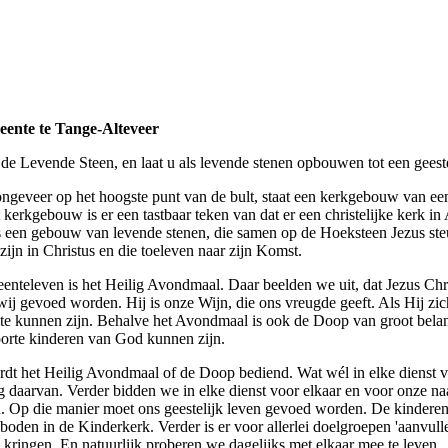
eente te Tange-Alteveer
de Levende Steen, en laat u als levende stenen opbouwen tot een geestel
ongeveer op het hoogste punt van de bult, staat een kerkgebouw van ee
erkgebouw is er een tastbaar teken van dat er een christelijke kerk in A
s een gebouw van levende stenen, die samen op de Hoeksteen Jezus st
ijn in Christus en die toeleven naar zijn Komst.
enteleven is het Heilig Avondmaal. Daar beelden we uit, dat Jezus Chri
j gevoed worden. Hij is onze Wijn, die ons vreugde geeft. Als Hij zic
te kunnen zijn. Behalve het Avondmaal is ook de Doop van groot belan
orte kinderen van God kunnen zijn.
ordt het Heilig Avondmaal of de Doop bediend. Wat wél in elke dienst vo
ng daarvan. Verder bidden we in elke dienst voor elkaar en voor onze 
en. Op die manier moet ons geestelijk leven gevoed worden. De kindere
eboden in de Kinderkerk. Verder is er voor allerlei doelgroepen 'aanvul
n kringen. En natuurlijk proberen we dagelijks met elkaar mee te leven.