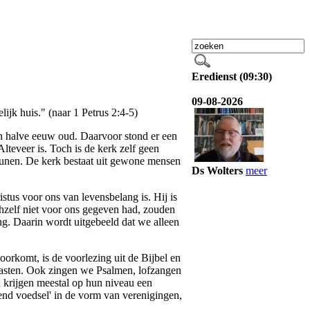
Eredienst (09:30)
09-08-2026
ijk huis." (naar 1 Petrus 2:4-5)
n halve eeuw oud. Daarvoor stond er een
lteveer is. Toch is de kerk zelf geen
eunen. De kerk bestaat uit gewone mensen
Ds Wolters
meer
stus voor ons van levensbelang is. Hij is
hzelf niet voor ons gegeven had, zouden
g. Daarin wordt uitgebeeld dat we alleen
orkomt, is de voorlezing uit de Bijbel en
naasten. Ook zingen we Psalmen, lofzangen
n krijgen meestal op hun niveau een
lend voedsel' in de vorm van verenigingen,