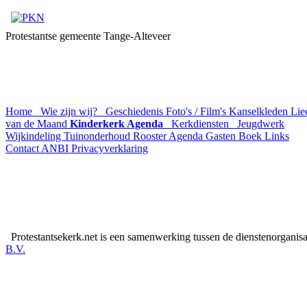
Protestantse gemeente Tange-Alteveer
Home
Wie zijn wij?
Geschiedenis
Foto's / Film's
Kanselkleden
Lie
van de Maand
Kinderkerk Agenda
Kerkdiensten
Jeugdwerk
Wijkindeling
Tuinonderhoud Rooster
Agenda
Gasten Boek
Links
Contact
ANBI
Privacyverklaring
Protestantsekerk.net is een samenwerking tussen de dienstenorganis
B.V.