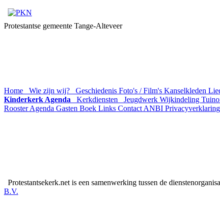
Protestantse gemeente Tange-Alteveer
Home
Wie zijn wij?
Geschiedenis
Foto's / Film's
Kanselkleden
Lie
Kinderkerk Agenda
Kerkdiensten
Jeugdwerk
Wijkindeling
Tuino
Rooster
Agenda
Gasten Boek
Links
Contact
ANBI
Privacyverklaring
Protestantsekerk.net is een samenwerking tussen de dienstenorganis
B.V.