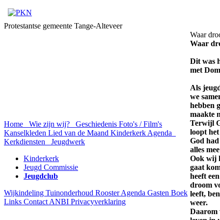
Protestantse gemeente Tange-Alteveer
Waar dro
Waar dro
Dit was 
met Domi
Als jeug
we samen
hebben g
maakte n
Terwijl 
Home
Wie zijn wij?
Geschiedenis
Foto's / Film's
loopt het
Kanselkleden
Lied van de Maand
Kinderkerk Agenda
God had 
Kerkdiensten
Jeugdwerk
alles mee
Kinderkerk
Ook wij 
Jeugd Commissie
gaat kom
Jeugdclub
heeft een
droom vo
Wijkindeling
Tuinonderhoud Rooster
Agenda
Gasten Boek
leeft, b
Links
Contact
ANBI
Privacyverklaring
weer.
Daarom v