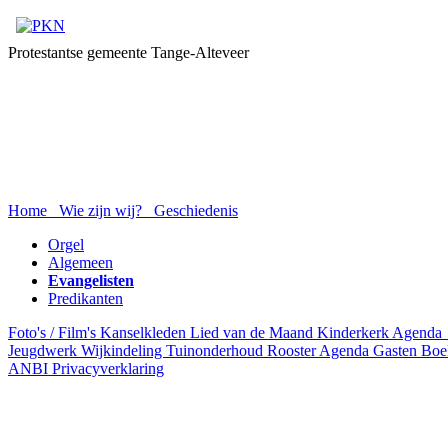
Protestantse gemeente Tange-Alteveer
Home
Wie zijn wij?
Geschiedenis
Orgel
Algemeen
Evangelisten
Predikanten
Foto's / Film's
Kanselkleden
Lied van de Maand
Kinderkerk Agenda
Jeugdwerk
Wijkindeling
Tuinonderhoud Rooster
Agenda
Gasten Bo
ANBI
Privacyverklaring