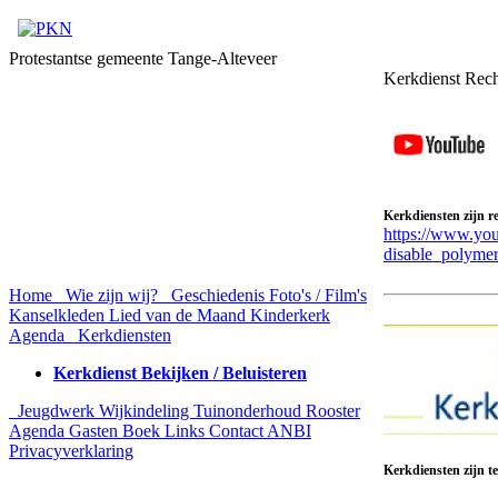
Protestantse gemeente Tange-Alteveer
Kerkdienst Rech
Kerkdiensten zijn r
https://www.
disable_polymer
Home
Wie zijn wij?
Geschiedenis
Foto's / Film's
Kanselkleden
Lied van de Maand
Kinderkerk
Agenda
Kerkdiensten
Kerkdienst Bekijken / Beluisteren
Jeugdwerk
Wijkindeling
Tuinonderhoud Rooster
Agenda
Gasten Boek
Links
Contact
ANBI
Privacyverklaring
Kerkdiensten zijn te