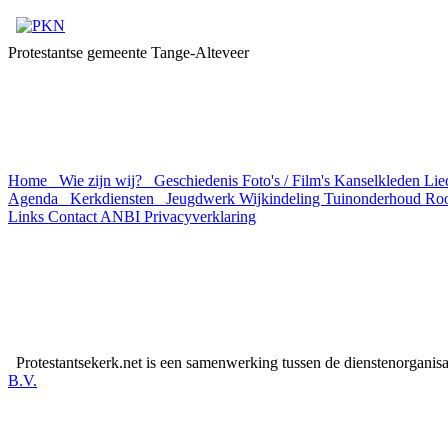
Protestantse gemeente Tange-Alteveer
Home
Wie zijn wij?
Geschiedenis
Foto's / Film's
Kanselkleden
Lie
Agenda
Kerkdiensten
Jeugdwerk
Wijkindeling
Tuinonderhoud Ro
Links
Contact
ANBI
Privacyverklaring
Protestantsekerk.net is een samenwerking tussen de dienstenorganis
B.V.